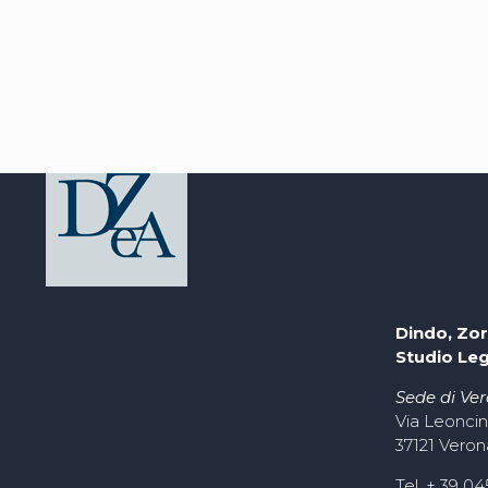
Dindo, Zor
Studio Le
Sede di Ve
Via Leoncin
37121 Veron
Tel. + 39 0