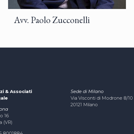
Avv. Paolo Zucconelli
zi & Associati
Sede di Milano
gale
Via Visconti di Modrone 8/10
20121 Milano
rona
o 16
a (VR)
45 8001884