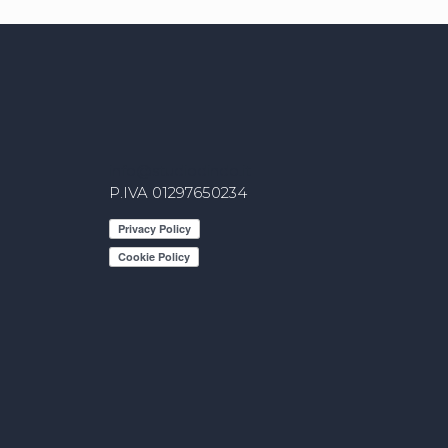
info@studiodindo.it
P.IVA 01297650234