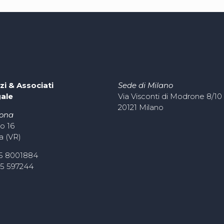
zi & Associati
Sede di Milano
gale
Via Visconti di Modrone 8/10
20121 Milano
rona
o 16
a (VR)
45 8001884
45 597244