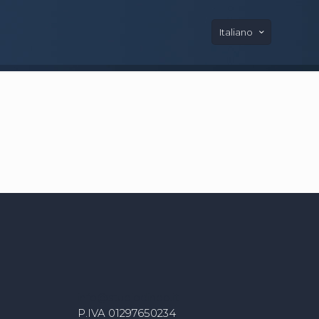
Italiano
info@studiodindo.it
P.IVA 01297650234