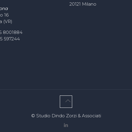
20121 Milano
rona
o 16
a (VR)
45 8001884
45 597244
© Studio Dindo Zorzi & Associati