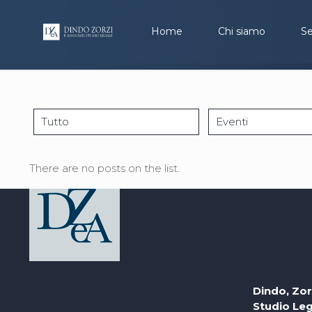
Home
Chi siamo
Se
Tutto
Eventi
There are no posts on the list.
Dindo, Zor
Studio Le