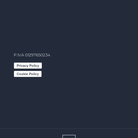
info@studiodindo.it
P.IVA 01297650234