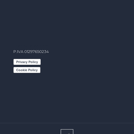
info@studiodindo.it
P.IVA 01297650234