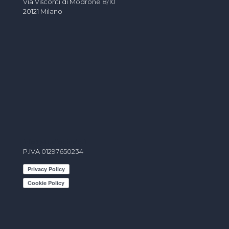
Via Visconti di Modrone 8/10
20121 Milano
info@studiodindo.it
P.IVA 01297650234