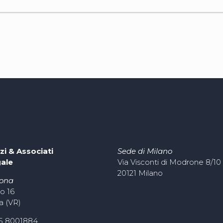
zi & Associati
Sede di Milano
gale
Via Visconti di Modrone 8/10
20121 Milano
rona
o 16
a (VR)
45 8001884