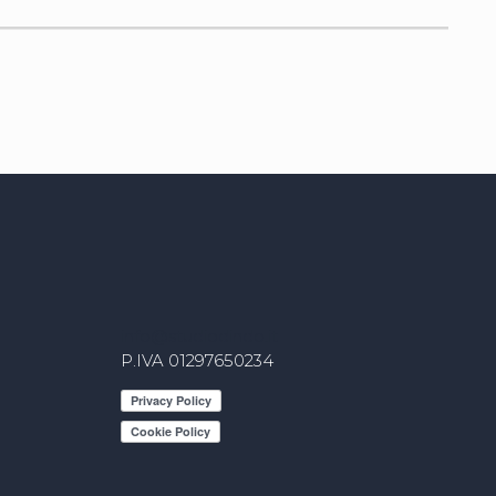
info@studiodindo.it
P.IVA 01297650234