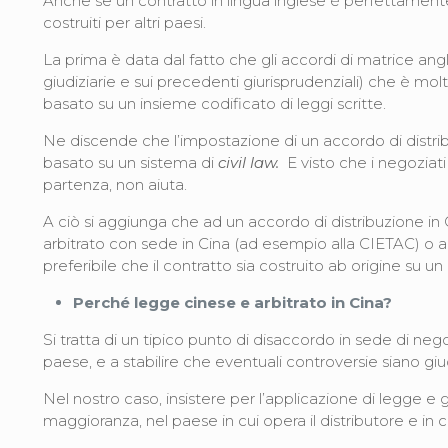
Anche se un contratto in lingua inglese è perfettamente v
costruiti per altri paesi.
La prima è data dal fatto che gli accordi di matrice an
giudiziarie e sui precedenti giurisprudenziali) che è mol
basato su un insieme codificato di leggi scritte.
Ne discende che l’impostazione di un accordo di distrib
basato su un sistema di
civil law.
E visto che i negoziati
partenza, non aiuta.
A ciò si aggiunga che ad un accordo di distribuzione in
arbitrato con sede in Cina (ad esempio alla CIETAC) o 
preferibile che il contratto sia costruito ab origine su 
Perché legge cinese e arbitrato in Cina?
Si tratta di un tipico punto di disaccordo in sede di neg
paese, e a stabilire che eventuali controversie siano giud
Nel nostro caso, insistere per l’applicazione di legge e 
maggioranza, nel paese in cui opera il distributore e in c