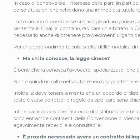
In caso di controversie, l’interesse delle parti (in part
corso situazioni che richiedono una immediata tutela (c
Tutto ciò non è possibile se ci si rivolge ad un giudice 
sentenza in Cina); al contrario, radicare un arbitrato i
necessario anche di ottenere provvedimenti urgenti per
Per un approfondimento sulla scelta delle modalità di ri
Ma chi la conosce, la legge cinese?
É bene che la conosca l’avvocato -specializzato- che as
Non è quindi un salto nel vuoto, e non bisogna temere
Inoltre, si deve tenere a mente che un accordo di distrib
testo è stato corretto, le regole da applicare sono chia
Infine, va ricordato che l’accordo di distribuzione è un c
sono entrambe contraenti della Convenzione di Vienna de
agevolmente reperibile e consultabile.
È proprio necessario avere un contratto bili