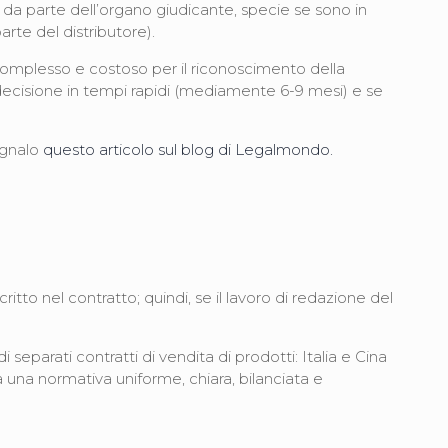
ne da parte dell’organo giudicante, specie se sono in
arte del distributore).
er complesso e costoso per il riconoscimento della
a decisione in tempi rapidi (mediamente 6-9 mesi) e se
egnalo
questo articolo sul blog di Legalmondo.
itto nel contratto; quindi, se il lavoro di redazione del
 separati contratti di vendita di prodotti: Italia e Cina
 una normativa uniforme, chiara, bilanciata e