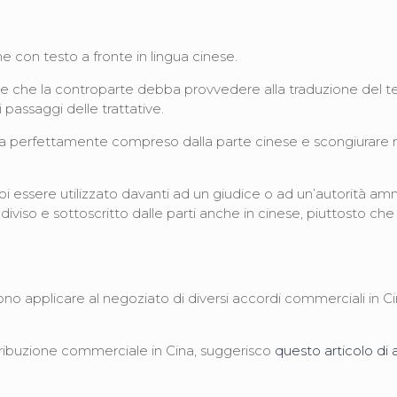
 con testo a fronte in lingua cinese.
itare che la controparte debba provvedere alla traduzione del t
 passaggi delle trattative.
ia perfettamente compreso dalla parte cinese e scongiurare mali
essere utilizzato davanti ad un giudice o ad un’autorità amminis
iviso e sottoscritto dalle parti anche in cinese, piuttosto che
o applicare al negoziato di diversi accordi commerciali in Cina:
stribuzione commerciale in Cina, suggerisco
questo articolo di