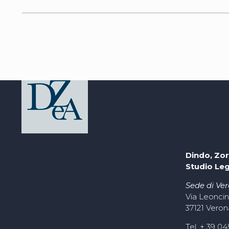
Dindo, Zor
Studio Le
Sede di Ve
Via Leoncin
37121 Veron
Tel. + 39 0