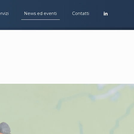
rvizi
News ed eventi
Contatti