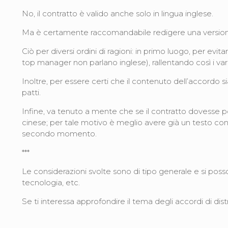
No, il contratto è valido anche solo in lingua inglese.
Ma è certamente raccomandabile redigere una versione
Ciò per diversi ordini di ragioni: in primo luogo, per ev
top manager non parlano inglese), rallentando così i vari
Inoltre, per essere certi che il contenuto dell’accordo s
patti.
Infine, va tenuto a mente che se il contratto dovesse poi 
cinese; per tale motivo è meglio avere già un testo cond
secondo momento.
***
Le considerazioni svolte sono di tipo generale e si posson
tecnologia, etc.
Se ti interessa approfondire il tema degli accordi di di