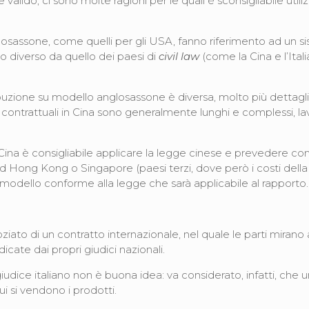
alido, ci sono molte ragioni per le quali è sconsigliabile util
glosassone, come quelli per gli USA, fanno riferimento ad un s
to diverso da quello dei paesi di
civil law
(come la Cina e l’Ital
uzione su modello anglosassone è diversa, molto più dettaglia
 contrattuali in Cina sono generalmente lunghi e complessi, la
 Cina è consigliabile applicare la legge cinese e prevedere co
ad Hong Kong o Singapore (paesi terzi, dove però i costi del
un modello conforme alla legge che sarà applicabile al rapporto
oziato di un contratto internazionale, nel quale le parti mirano
icate dai propri giudici nazionali.
giudice italiano non è buona idea: va considerato, infatti, che 
ui si vendono i prodotti.