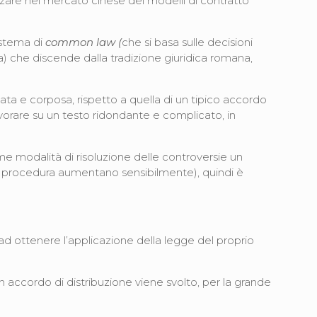
izzare nel mercato cinese dei modelli di contratto
istema di
common law (
che si basa sulle decisioni
ia) che discende dalla tradizione giuridica romana,
ta e corposa, rispetto a quella di un tipico accordo
vorare su un testo ridondante e complicato, in
me modalità di risoluzione delle controversie un
la procedura aumentano sensibilmente), quindi è
.
 ad ottenere l’applicazione della legge del proprio
un accordo di distribuzione viene svolto, per la grande