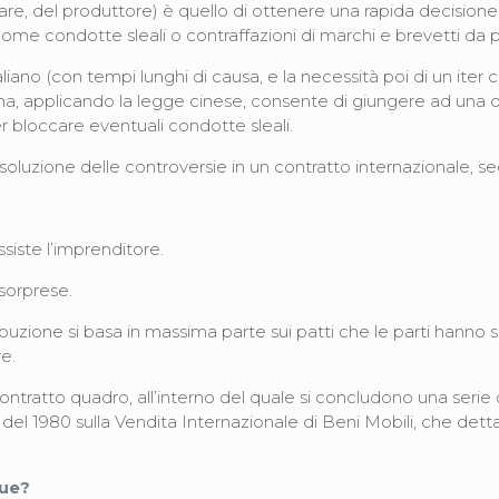
icolare, del produttore) è quello di ottenere una rapida decisio
ome condotte sleali o contraffazioni di marchi e brevetti da p
italiano (con tempi lunghi di causa, e la necessità poi di un it
n Cina, applicando la legge cinese, consente di giungere ad un
 bloccare eventuali condotte sleali.
soluzione delle controversie in un contratto internazionale, s
siste l’imprenditore.
 sorprese.
uzione si basa in massima parte sui patti che le parti hanno scr
re.
ontratto quadro, all’interno del quale si concludono una serie di
l 1980 sulla Vendita Internazionale di Beni Mobili, che detta
ngue?