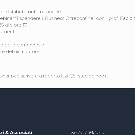
i distributori internazionali?
ebinar “Espandere il Business Oltreconfine” con il prof.
Fabio 
25 alle ore 17.
gomenti:
ne delle controversie
re del distributore
binar può scrivere a roberto.luzi [@] studiodindo.it
zi & Associati
Sede di Milano