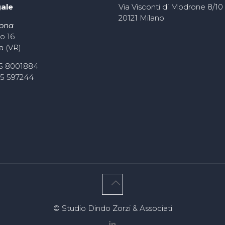
gale
Via Visconti di Modrone 8/10
20121 Milano
rona
o 16
a (VR)
45 8001884
45 597244
© Studio Dindo Zorzi & Associati