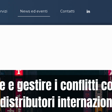
rvizi
News ed eventi
Contatti