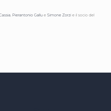
Cassia
,
Pierantonio Gallu
e
Simone Zorzi
e il socio del
info@studiodindo.it