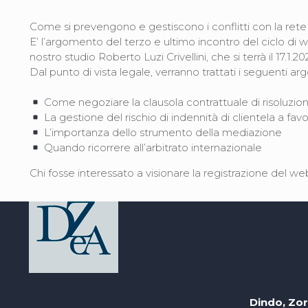
Come si prevengono e gestiscono i conflitti con la rete d
E’ l’argomento del terzo e ultimo incontro del ciclo di w
nostro studio Roberto Luzi Crivellini, che si terrà il 17.1.20
Dal punto di vista legale, verranno trattati i seguenti ar
Come negoziare la clausola contrattuale di risoluzio
La gestione del rischio di indennità di clientela a favo
L’importanza dello strumento della mediazione
Quando ricorrere all’arbitrato internazionale
Chi fosse interessato a visionare la registrazione del we
Dindo, Zor