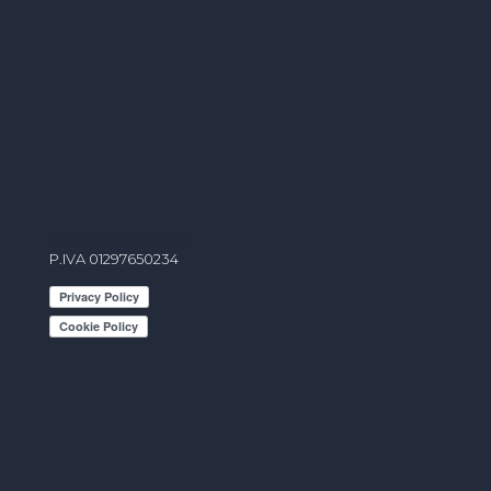
info@studiodindo.it
P.IVA 01297650234