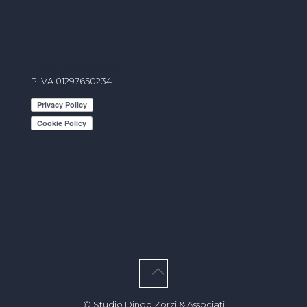
info@studiodindo.it
P.IVA 01297650234
© Studio Dindo Zorzi & Associati